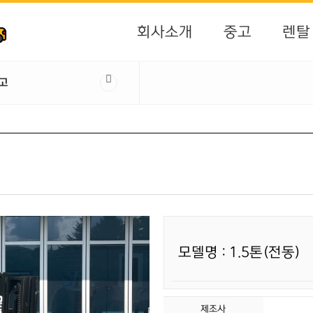
회사소개
중고
렌탈
고
모델명 : 1.5톤(전동)
제조사