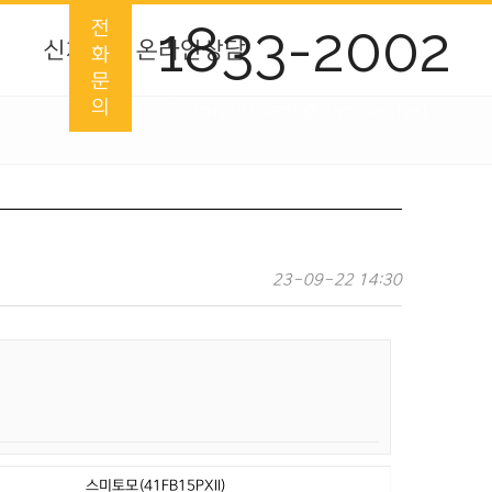
1833-2002
전
신차
온라인상담
화
문
의
forkliftbank@hanmail.net
23-09-22 14:30
스미토모(41FB15PXII)