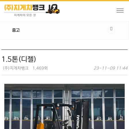
중고
1.5톤(디젤)
(주)지게차뱅크
1,469회
23-11-09 11:44